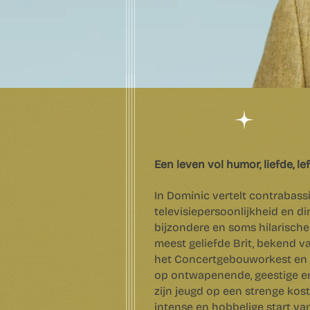
Een leven vol humor, liefde, l
In Dominic vertelt contrabassis
televisiepersoonlijkheid en di
bijzondere en soms hilarische
meest geliefde Brit, bekend v
het Concertgebouworkest en z
op ontwapenende, geestige en
zijn jeugd op een strenge kos
intense en hobbelige start van 