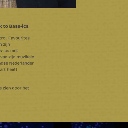
 to Bass-ics
ro!, Favourites
 zijn
s-ics met
van zijn muzikale
andse Nederlander
art heeft
e zien door het