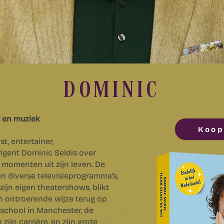
DOMINIC
ef en muziek
Koop
t, entertainer,
rigent Dominic Seldis over
 momenten uit zijn leven. De
an diverse televisieprogramma's,
ijn eigen theatershows, blikt
 ontroerende wijze terug op
tschool in Manchester, de
zijn carrière, en zijn grote