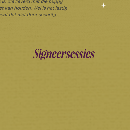
is: die lieverd met die puppy
t kan houden. Wel is het lastig
nt dat niet door security
Signeersessies