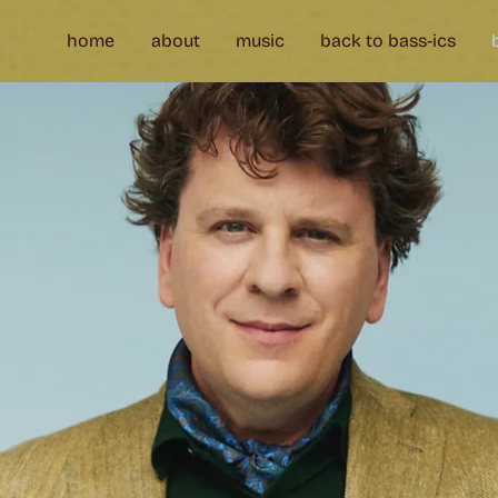
home
about
music
back to bass-ics