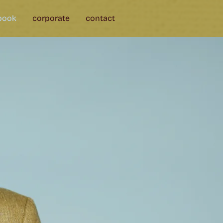
book
corporate
contact